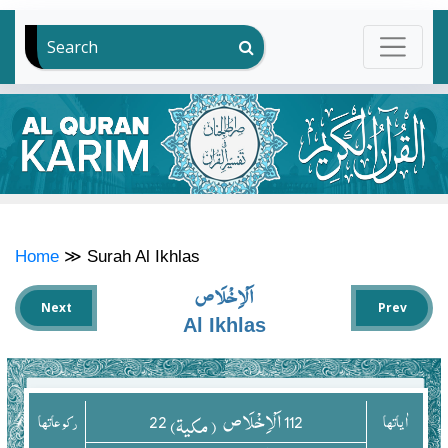
Search
Home
≫
Surah Al Ikhlas
اَلْاِخْلَاص
Next
Prev
Al Ikhlas
22
اَلْاِخْلَاص
112
اٰياتها
( مکیۃ)
ركوعاتها