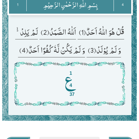
بِسْمِ اللّٰهِ الرَّحْمٰنِ الرَّحِیْمِ
1
4
قُلْ هُوَ اللّٰهُ اَحَدٌ(1) 
اَللّٰهُ الصَّمَدُ(2) 
لَمْ یَلِدْ ﳔ 
وَ لَمْ یُوْلَدْ(3) 
وَ لَمْ یَكُنْ لَّهٗ كُفُوًا اَحَدٌ(4) 
1
4
37