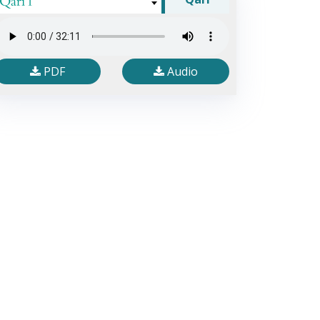
Qari 1
PDF
Audio