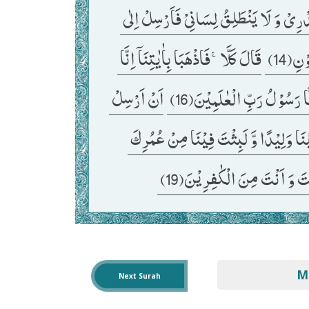
وَ یَضِیْقُ صَدْرِیْ وَ لَا یَنْطَلِقُ لِسَانِیْ فَاَرْسِلْ اِلٰى 
ِ(14) 
قَالَ كَلَّاۚ-فَاذْهَبَا بِاٰیٰتِنَاۤ اِنَّا 
َا رَسُوْلُ رَبِّ الْعٰلَمِیْنَ(16) 
اَنْ اَرْسِلْ 
قَالَ اَلَمْ نُرَبِّكَ فِیْنَا وَلِیْدًا وَّ لَبِثْتَ فِیْنَا مِنْ عُمُرِكَ 
تَ وَ اَنْتَ مِنَ الْكٰفِرِیْنَ(19) 
M
Next Surah