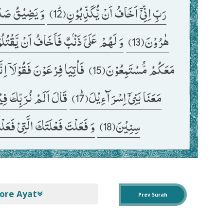
رَبِّ اِنِّیْۤ اَخَافُ اَنْ یُّكَذِّبُوْنِﭤ(12) 
هٰرُوْنَ(13) 
وَ لَهُمْ عَلَیَّ ذَنْۢبٌ فَاَخَافُ اَنْ یَّقْتُلُوْن
مَعَكُمْ مُّسْتَمِعُوْنَ(15) 
فَاْتِیَا فِرْعَوْنَ فَقُوْلَاۤ اِنّ
مَعَنَا بَنِیْۤ اِسْرَآءِیْلَﭤ(17) 
سِنِیْنَ(18) 
وَ فَعَلْتَ فَعْلَتَكَ الَّتِیْ فَعَلْ
ore Ayat
Prev Surah