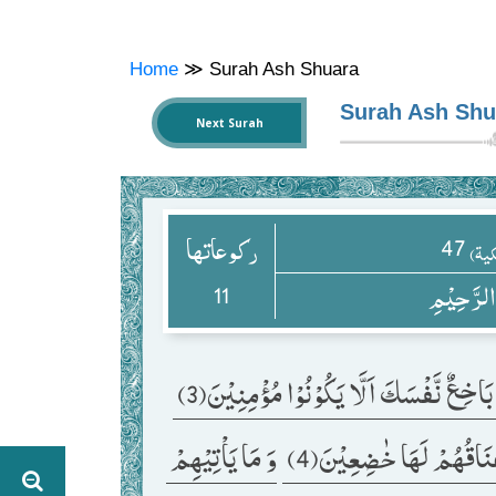
Home
≫
Surah Ash Shuara
Surah Ash Shu
Next Surah
47
ركوعاتها
کیۃ)
11
 الرَّحِیْمِ
بَاخِعٌ نَّفْسَكَ اَلَّا یَكُوْنُوْا مُؤْمِنِیْنَ(3) 
عْنَاقُهُمْ لَهَا خٰضِعِیْنَ(4) 
وَ مَا یَاْتِیْهِمْ 