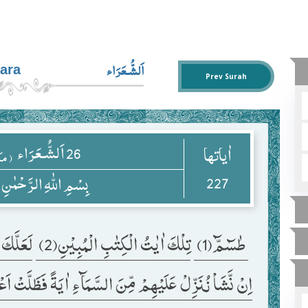
اَلشُّـعَرَاء
ara
Prev Surah
26
اَلشُّـعَرَاء
اٰياتها
( م
227
بِسْمِ اللّٰهِ الرَّحْمٰنِ
 طٰسٓمّٓ(1) 
تِلْكَ اٰیٰتُ الْكِتٰبِ الْمُبِیْنِ(2) 
لَعَلَّكَ 
اِنْ نَّشَاْ نُنَزِّلْ عَلَیْهِمْ مِّنَ السَّمَآءِ اٰیَةً فَظَلَّتْ اَ