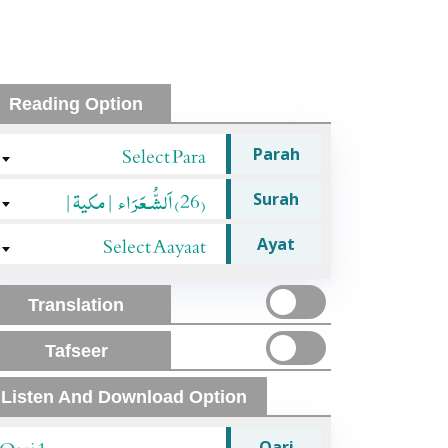
Reading Option
Select Para
Parah
(26) اَلشُّـعَرَاء |مکیۃ|
Surah
Select Aayaat
Ayat
Translation
Tafseer
Listen And Download Option
Qari