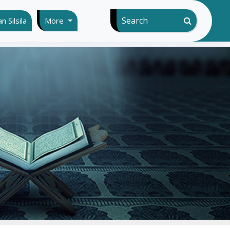
Search
 Silsila
More