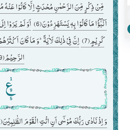
مِّنْ ذِكْرٍ مِّنَ الرَّحْمٰنِ مُحْدَثٍ اِلَّا كَانُوْا عَنْهُ مُع
اَنْۢبٰٓؤُا مَا كَانُوْا بِهٖ یَسْتَهْزِءُوْنَ(6) 
كَرِیْمٍ(7) 
اِنَّ فِیْ ذٰلِكَ لَاٰیَةًؕ-وَ مَا كَانَ اَكْثَرُهُمْ 
الرَّحِیْمُ(9) 
1
9
5
وَ اِذْ نَادٰى رَبُّكَ مُوْسٰۤى اَنِ ائْتِ الْقَوْمَ الظّٰلِمِیْنَ(10) 