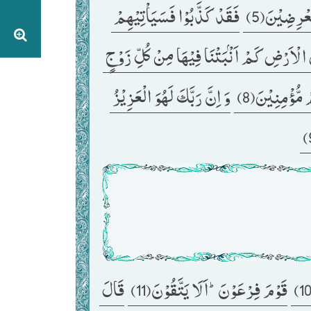
ْرِضِیْنَ(5) 
فَقَدْ كَذَّبُوْا فَسَیَاْتِیْهِمْ 
اَوَ لَمْ یَرَوْا اِلَى الْاَرْضِ كَمْ اَنْۢبَتْنَا فِیْهَا مِنْ كُلِّ زَوْجٍ 
مُّؤْمِنِیْنَ(8) 
وَ اِنَّ رَبَّكَ لَهُوَ الْعَزِیْزُ 
قَوْمَ فِرْعَوْنَؕ-اَلَا یَتَّقُوْنَ(11) 
قَالَ 