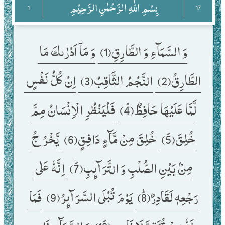
بِسْمِ اللّٰهِ الرَّحْمٰنِ الرَّحِیْمِ
1
17
وَ السَّمَآءِ وَ الطَّارِقِ(1) 
وَ مَاۤ اَدْرٰىكَ مَا 
الطَّارِقُ(2) 
النَّجْمُ الثَّاقِبُ(3) 
اِنْ كُلُّ نَفْسٍ 
لَّمَّا عَلَیْهَا حَافِظٌﭤ(4) 
فَلْیَنْظُرِ الْاِنْسَانُ مِمَّ 
خُلِقَﭤ(5) 
خُلِقَ مِنْ مَّآءٍ دَافِقٍ(6) 
یَّخْرُ جُ 
مِنْۢ بَیْنِ الصُّلْبِ وَ التَّرَآىٕبِﭤ(7) 
اِنَّهٗ عَلٰى 
رَجْعِهٖ لَقَادِرٌﭤ(8) 
یَوْمَ تُبْلَى السَّرَآىٕرُ(9) 
فَمَا 