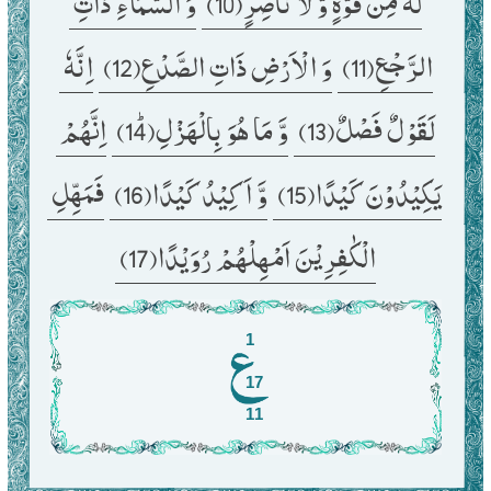
لَهٗ مِنْ قُوَّةٍ وَّ لَا نَاصِرٍﭤ(10) 
وَ السَّمَآءِ ذَاتِ 
الرَّجْعِ(11) 
وَ الْاَرْضِ ذَاتِ الصَّدْعِ(12) 
اِنَّهٗ 
لَقَوْلٌ فَصْلٌ(13) 
وَّ مَا هُوَ بِالْهَزْلِﭤ(14) 
اِنَّهُمْ 
یَكِیْدُوْنَ كَیْدًا(15) 
وَّ اَكِیْدُ كَیْدًا(16) 
فَمَهِّلِ 
الْكٰفِرِیْنَ اَمْهِلْهُمْ رُوَیْدًا(17) 
1
17
11