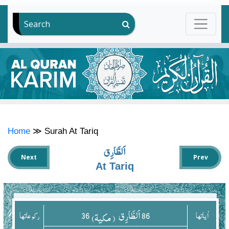
Search
Home
≫
Surah At Tariq
اَلطَّارِق
Next
Prev
At Tariq
86
اَلطَّارِق
36
اٰياتها
( مکیۃ)
ركوعاتها