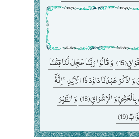
َاقٍ(15) 
وَ قَالُوْا رَبَّنَا عَجِّلْ لَّنَا قِطَّنَا 
اِصْبِرْ عَلٰى مَا یَقُوْلُوْنَ وَ اذْكُرْ عَبْدَنَا دَاوٗدَ ذَا الْاَیْدِۚ-اِنَّهٗۤ 
ِالْعَشِیِّ وَ الْاِشْرَاقِ(18) 
وَ الطَّیْرَ 
َابٌ(19) 