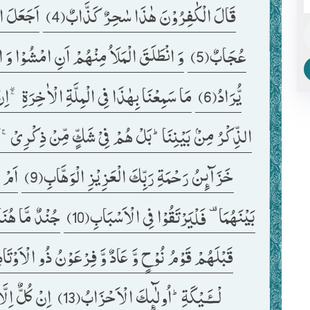
قَالَ الْكٰفِرُوْنَ هٰذَا سٰحِرٌ كَذَّابٌ(4) 
عُجَابٌ(5) 
یُّرَادُ(6) 
مَا سَمِعْنَا بِهٰذَا فِی الْمِلَّةِ الْاٰخِرَةِ ۚۖ-اِنْ
الذِّكْرُ مِنْۢ بَیْنِنَاؕ-بَلْ هُمْ فِیْ شَكٍّ مِّنْ ذِكْرِیْۚ-بَلْ 
خَزَآىٕنُ رَحْمَةِ رَبِّكَ الْعَزِیْزِ الْوَهَّابِ(9) 
بَیْنَهُمَا- فَلْیَرْتَقُوْا فِی الْاَسْبَابِ(10) 
جُنْدٌ مَّا هُنَا
قَبْلَهُمْ قَوْمُ نُوْحٍ وَّ عَادٌ وَّ فِرْعَوْنُ ذُو الْاَوْتَادِ(12
لْــٴَـیْكَةِؕ-اُولٰٓىٕكَ الْاَحْزَابُ(13) 
اِنْ كُلٌّ اِلّ