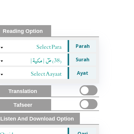
Reading Option
Select Para
Parah
(38) صٓ |مکیۃ|
Surah
Select Aayaat
Ayat
Translation
Tafseer
Listen And Download Option
Qari