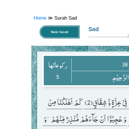
Home
≫
Surah Sad
Sad
Next Surah
38
ركوعاتها
5
 الرَّحِیْمِ
ِیْ عِزَّةٍ وَّ شِقَاقٍ(2) 
كَمْ اَهْلَكْنَا مِنْ 
وَ عَجِبُوْۤا اَنْ جَآءَهُمْ مُّنْذِرٌ مِّنْهُمْ٘-وَ 