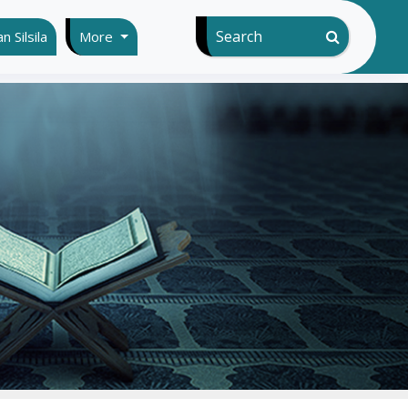
Search
 Silsila
More