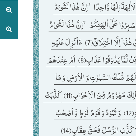
اَجَعَلَ الْاٰلِهَةَ اِلٰهًا وَّاحِدًا ۚۖ-اِنَّ هٰذَا لَشَیْءٌ 
وَ انْطَلَقَ الْمَلَاُ مِنْهُمْ اَنِ امْشُوْا وَ اصْبِرُوْا عَلٰۤى اٰلِهَتِكُمْ ۚۖ-اِنَّ هٰذَا لَشَیْءٌ 
 هٰذَاۤ اِلَّا اخْتِلَاقٌ(7) 
ءَاُنْزِلَ عَلَیْهِ 
لَّمَّا یَذُوْقُوْا عَذَابِﭤ(8) 
اَمْ عِنْدَهُمْ 
اَمْ لَهُمْ مُّلْكُ السَّمٰوٰتِ وَ الْاَرْضِ وَ مَا 
لِكَ مَهْزُوْمٌ مِّنَ الْاَحْزَابِ(11) 
كَذَّبَتْ 
) 
وَ ثَمُوْدُ وَ قَوْمُ لُوْطٍ وَّ اَصْحٰبُ 
َا كَذَّبَ الرُّسُلَ فَحَقَّ عِقَابِ(14) 