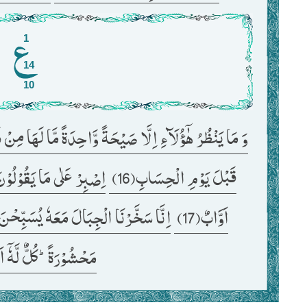
1
14
10
وَ مَا یَنْظُرُ هٰۤؤُلَآءِ اِلَّا صَیْحَةً وَّاحِدَةً مَّا لَهَا مِنْ فَو
قَبْلَ یَوْمِ الْحِسَابِ(16) 
اَوَّابٌ(17) 
اِنَّا سَخَّرْنَا الْجِبَالَ مَعَهٗ یُسَبِّحْنَ ب
مَحْشُوْرَةًؕ-كُلٌّ لَّهٗۤ اَوّ