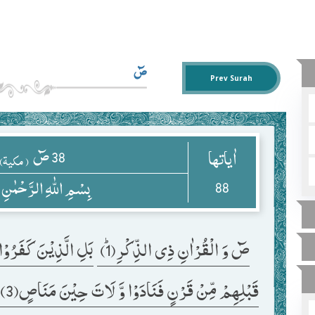
صٓ
Prev Surah
38
صٓ
اٰياتها
( مکیۃ)
88
بِسْمِ اللّٰهِ الرَّحْمٰنِ
صٓ وَ الْقُرْاٰنِ ذِی الذِّكْرِﭤ(1) 
بَلِ الَّذِیْنَ كَفَرُوْا ف
قَبْلِهِمْ مِّنْ قَرْنٍ فَنَادَوْا وَّ لَاتَ حِیْنَ مَنَاصٍ(3) 