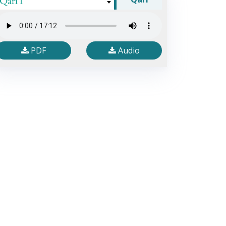
Qari 1
PDF
Audio