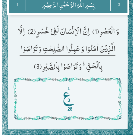
بِسْمِ اللّٰهِ الرَّحْمٰنِ الرَّحِیْمِ
1
3
وَ الْعَصْرِ(1) 
اِنَّ الْاِنْسَانَ لَفِیْ خُسْرٍ(2) 
اِلَّا 
الَّذِیْنَ اٰمَنُوْا وَ عَمِلُوا الصّٰلِحٰتِ وَ تَوَاصَوْا 
بِالْحَقِّ ﳔ وَ تَوَاصَوْا بِالصَّبْرِ(3) 
1
3
28