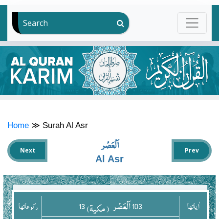
Search
Home
≫
Surah Al Asr
اَلْعَصْر
Next
Prev
Al Asr
103
اَلْعَصْر
13
اٰياتها
( مکیۃ)
ركوعاتها