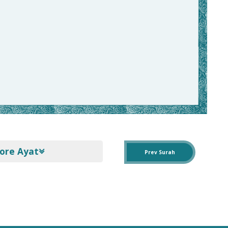
ore Ayat
Prev Surah