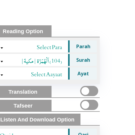
Reading Option
Select Para
Parah
(104) اَلْهُمَزَة |مکیۃ|
Surah
Select Aayaat
Ayat
Translation
Tafseer
Listen And Download Option
Qari