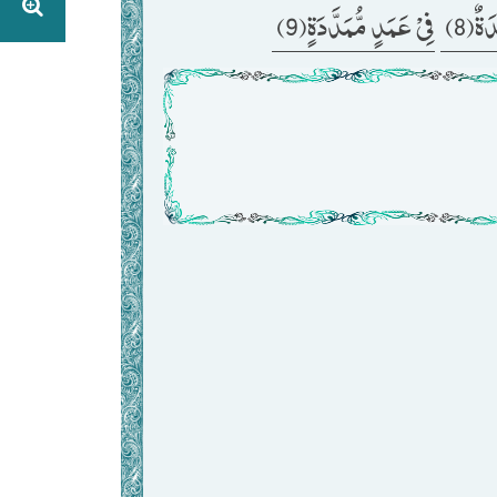
َةٌ(8
فِیْ عَمَدٍ مُّمَدَّدَةٍ(9) 