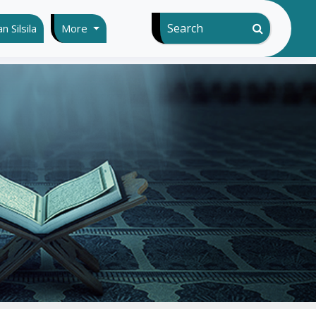
Search
 Silsila
More