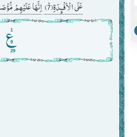
عَلَى الْاَفْـٕدَةِﭤ(7) 
اِنَّهَا عَلَیْهِمْ مُّؤْصَد) 
1
9
29