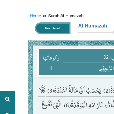
Home
≫
Surah Al Humazah
Al Humazah
Next Surah
32
ركوعاتها
( ۃ
1
 الرَّحِیْمِ
هٗ(2
یَحْسَبُ اَنَّ مَالَهٗۤ اَخْلَدَهٗ(3) 
كَلَّا 
ﭤ(5
نَارُ اللّٰهِ الْمُوْقَدَةُ(6) 
الَّتِیْ تَطَّلِعُ 