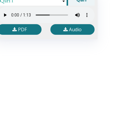
Qari 1
PDF
Audio