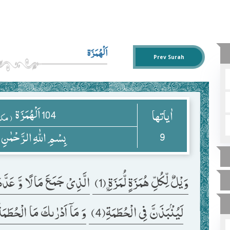
اَلْهُمَزَة
Prev Surah
اَلْهُمَزَة
104
اٰياتها
مکی)
9
بِسْمِ اللّٰهِ الرَّحْمٰنِ
وَیْلٌ لِّكُلِّ هُمَزَةٍ لُّمَزَةِ ﹰ(1) 
الَّذِیْ جَمَعَ مَالًا وَّ عَدَّدَ) 
لَیُنْۢبَذَنَّ فِی الْحُطَمَةِ(4) 
وَ مَاۤ اَدْرٰىكَ مَا الْحُطَمَةُ) 