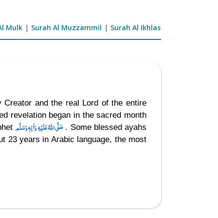
Al Mulk
|
Surah Al Muzzammil
|
Surah Al Ikhlas
 Creator and the real Lord of the entire
ed revelation began in the sacred month
صَلَّى اللهُ عَلَيْهِ وَاٰلِهٖ وَسَلَّم
ophet
. Some blessed ayahs
ut 23 years in Arabic language, the most