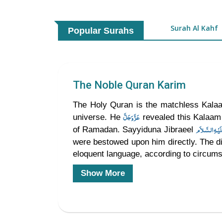
Surah Al Kahf
Popular Surahs
The Noble Quran Karim
The Holy Quran is the matchless Kala
عَزَّوَجَلَّ
universe. He
revealed this Kalaam
of Ramadan. Sayyiduna Jibraeel
were bestowed upon him directly. The di
eloquent language, according to circum
Show More