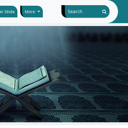
Search
 Silsila
More