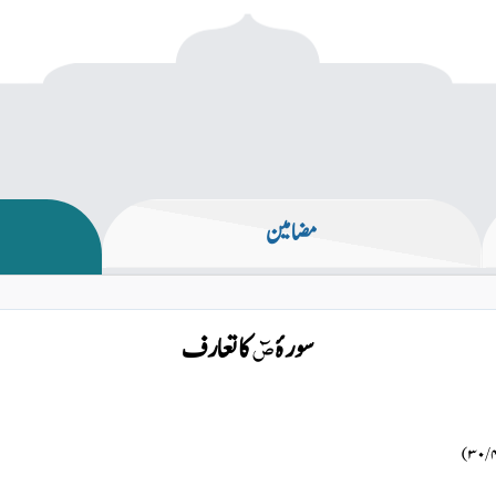
مضامین
سورۂ
کا تعارف
صٓ
)
۴ /