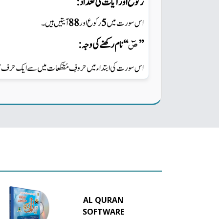
رکوع اورآیات کی تعداد:
آیتیں ہیں ۔
88
رکوع اور
5
اس سورت میں
صٓ
‘‘نام رکھنے کی وجہ :
’’
’
سے ایک حرف
حروفِ مُقَطَّعات میں
اس سورت کی ابتداء میں
AL QURAN
SOFTWARE