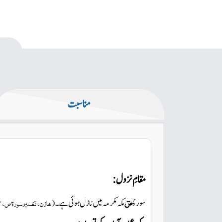
مناسبت
مقامِ نزول:
صٓ
سورۂ
مکہ مکرمہ میں
نازل ہوئی ہے۔
خازن، تفسیر سورۃ ص،
 ۳۰
(