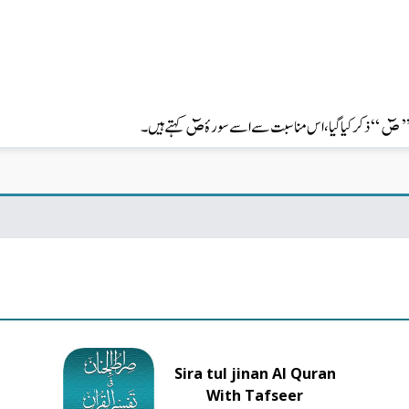
صٓ
صٓ
کہتے ہیں۔
ذکر کیا گیا ، اس مناسبت سے اسے سورۂ
‘‘
’
Sira tul jinan Al Quran
With Tafseer