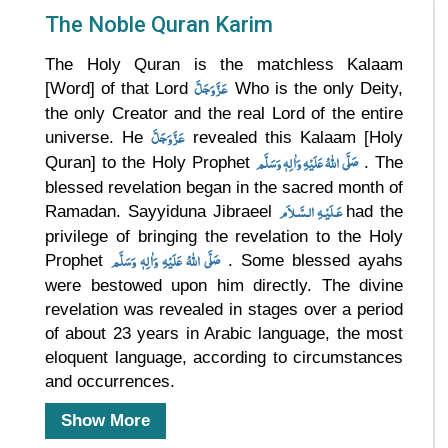
The Noble Quran Karim
The Holy Quran is the matchless Kalaam
عَزَّوَجَلَّ
[Word] of that Lord
Who is the only Deity,
the only Creator and the real Lord of the entire
عَزَّوَجَلَّ
universe. He
revealed this Kalaam [Holy
صَلَّى اللهُ عَلَيْهِ وَاٰلِهٖ وَسَلَّم
Quran] to the Holy Prophet
. The
blessed revelation began in the sacred month of
عَـلَيْـهِ الـسَّـلاَم
Ramadan. Sayyiduna Jibraeel
had the
privilege of bringing the revelation to the Holy
صَلَّى اللهُ عَلَيْهِ وَاٰلِهٖ وَسَلَّم
Prophet
. Some blessed ayahs
were bestowed upon him directly. The divine
revelation was revealed in stages over a period
of about 23 years in Arabic language, the most
eloquent language, according to circumstances
and occurrences.
Show More