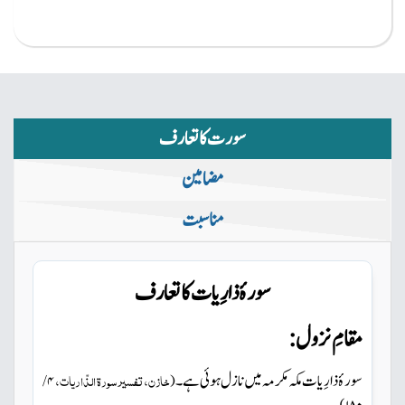
سورت کا تعارف
مضامین
مناسبت
سورۂ ذارِیات کاتعارف
مقامِ نزول:
سورۂ ذارِیات مکہ مکرمہ میں
نازل ہوئی ہے۔
خازن، تفسیر سورۃ الذّاریات،
۴ /
(