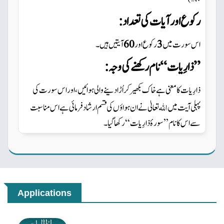
)
۱۸۰
رکوع اورآیات کی تعداد:
آیتیں ہیں ۔
60
رکوع اور
3
اس سورت میں
نام رکھنے کی وجہ :
‘‘
’’ذارِیات
ذارِیات کا معنی ہے خاک بکھیر کر اُڑا دینے والی ہوائیں ،اور اس سورت کی
اللہ
پہلی آیت میں
تعالیٰ نے ان ہواؤں
کی قسم ارشاد فرمائی ہے ا س مناسبت
رکھا گیا۔
‘‘
سورۂ ذارِیات
’’
سے ا س کا نام
Applications