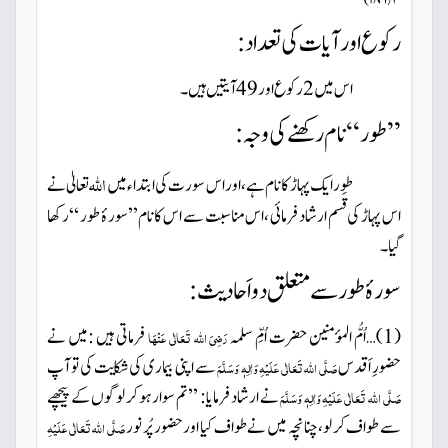
۴ / ۱۸۶
)
رکوع اورآیات کی تعداد:
اس میں 2رکوع اور 49آیتیں ہیں ۔
’’طور
‘‘
نام رکھنے کی وجہ :
اللہ
طور ایک پہاڑ کا نام ہے ،اوراس سورت کی ابتداء میں
تعالیٰ نے
اس پہاڑ کی قَسم ارشاد فرمائی ،اس مناسبت سے اس کا نام
’’
سورۂ طور
‘‘
رکھا
گیا۔
سورۂ طور سے متعلق دو اَحادیث:
(1)
…
اُمُّ المؤمنین حضرت اُمِّ سلمہ
فرماتی ہیں :میں نے
رَضِیَ اللہ تَعَالٰی عَنْہَا
حضورِ اَقدس
سے اپنی بیماری کی شکایت کی تو آپ
صَلَّی اللہ تَعَالٰی عَلَیْہِ
وَاٰلِہٖ وَسَلَّمَ
نے ارشاد فرمایا:
’’
تم سوار ہوکر لوگوں کے پیچھے
صَلَّی اللہ تَعَالٰی عَلَیْہِ
وَاٰلِہٖ وَسَلَّمَ
سے طواف کر لو،چنانچہ میں نے طواف کیا اورحضور پُر نور
صَلَّی اللہ تَعَالٰی عَلَیْہِ