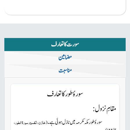
سورت کا تعارف
مضامین
مناسبت
سورۂ طور کا تعارف
مقامِ نزول:
سورۂ طور مکہ مکرمہ میں نازل ہوئی ہے۔
خازن، تفسیر سورۃ الطور،
(