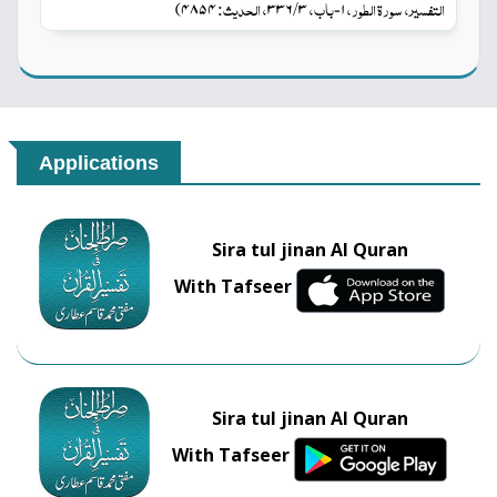
التفسیر، سورۃ الطور،
باب،
، الحدیث:
۴۸۵۴
۳ / ۳۳۶
۱-
)
Applications
Sira tul jinan Al Quran
With Tafseer
Sira tul jinan Al Quran
With Tafseer