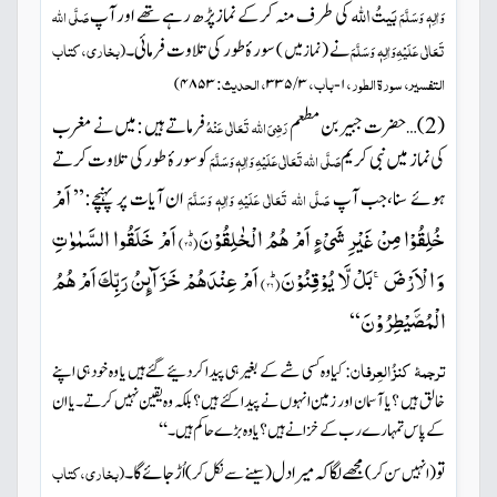
بَیتُ
اللہ
کی طرف منہ کر کے نماز پڑھ رہے تھے اور آپ
وَاٰلِہٖ وَسَلَّمَ
صَلَّی اللہ
نے
سورۂ طور کی تلاوت فرمائی۔
بخاری، کتاب
تَعَالٰی عَلَیْہِ
وَاٰلِہٖ وَسَلَّمَ
(نماز میں )
(
التفسیر، سورۃ الطور،
باب،
، الحدیث:
۴۸۵۳
۳ / ۳۳۵
۱-
)
(2)
…
حضرت جبیر بن مطعم
فرماتے ہیں :میں نے مغرب
رَضِیَ اللہ تَعَالٰی عَنْہُ
کی نماز میں نبی کریم
کو سورۂ طور کی تلاوت کرتے
صَلَّی اللہ تَعَالٰی عَلَیْہِ
وَاٰلِہٖ وَسَلَّمَ
اَمْ
ہوئے سنا،جب آپ
ان آیات پر پہنچے:’’
صَلَّی اللہ تَعَالٰی عَلَیْہِ
وَاٰلِہٖ وَسَلَّمَ
خُلِقُوْا مِنْ غَیْرِ شَیْءٍ اَمْ هُمُ الْخٰلِقُوْنَؕ(
۳۵)
اَمْ خَلَقُوا السَّمٰوٰتِ
وَ الْاَرْضَۚ-بَلْ لَّا یُوْقِنُوْنَؕ(
۳۶)
اَمْ عِنْدَهُمْ خَزَآىٕنُ رَبِّكَ اَمْ هُمُ
الْمُصَۜیْطِرُوْنَ
‘‘
ترجمۂ
کنزُ العِرفان
: کیا وہ کسی شے کے بغیر ہی پیدا کردئیے گئے ہیں یا وہ خود ہی اپنے
خالق ہیں ؟ یا آسمان اور زمین انہوں نے پیدا کئے ہیں ؟ بلکہ وہ یقین نہیں کرتے۔یا ان
کے پاس تمہارے رب کے خزانے ہیں ؟یا وہ بڑے حاکم ہیں۔
‘‘
تو
مجھے لگا کہ میرا دل
اُڑ جائے گا۔
بخاری، کتاب
(انہیں سن کر)
(سینے سے نکل کر)
(