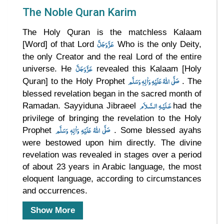
The Noble Quran Karim
The Holy Quran is the matchless Kalaam
عَزَّوَجَلَّ
[Word] of that Lord
Who is the only Deity,
the only Creator and the real Lord of the entire
عَزَّوَجَلَّ
universe. He
revealed this Kalaam [Holy
صَلَّى اللهُ عَلَيْهِ وَاٰلِهٖ وَسَلَّم
Quran] to the Holy Prophet
. The
blessed revelation began in the sacred month of
عَـلَيْـهِ الـسَّـلاَم
Ramadan. Sayyiduna Jibraeel
had the
privilege of bringing the revelation to the Holy
صَلَّى اللهُ عَلَيْهِ وَاٰلِهٖ وَسَلَّم
Prophet
. Some blessed ayahs
were bestowed upon him directly. The divine
revelation was revealed in stages over a period
of about 23 years in Arabic language, the most
eloquent language, according to circumstances
and occurrences.
Show More