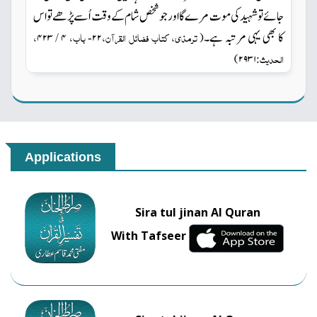
جائے تو شہید کی موت مرے گا اور جو شخص شام کے وقت اُسے پڑھے تو اس
کا بھی یہی مرتبہ ہے۔
ترمذی، کتاب فضائل القرآن،
باب،
،
۴ / ۴۲۳
۲۲-
(
الحدیث:
)
۲۹۳۱
Applications
Sira tul jinan Al Quran
With Tafseer