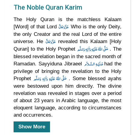
The Noble Quran Karim
The Holy Quran is the matchless Kalaam
عَزَّوَجَلَّ
[Word] of that Lord
Who is the only Deity,
the only Creator and the real Lord of the entire
عَزَّوَجَلَّ
universe. He
revealed this Kalaam [Holy
صَلَّى اللهُ عَلَيْهِ وَاٰلِهٖ وَسَلَّم
Quran] to the Holy Prophet
. The
blessed revelation began in the sacred month of
عَـلَيْـهِ الـسَّـلاَم
Ramadan. Sayyiduna Jibraeel
had the
privilege of bringing the revelation to the Holy
صَلَّى اللهُ عَلَيْهِ وَاٰلِهٖ وَسَلَّم
Prophet
. Some blessed ayahs
were bestowed upon him directly. The divine
revelation was revealed in stages over a period
of about 23 years in Arabic language, the most
eloquent language, according to circumstances
and occurrences.
Show More