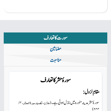
سورت کا تعارف
مضامین
مناسبت
سورۂ حشر کا تعارف
مقامِ نزول:
سورۂ حشر مدینہ منورہ میں
نازل ہوئی ہے۔
خازن، تفسیر سورۃ الحشر،
۴ /
(
)
۲۴۴