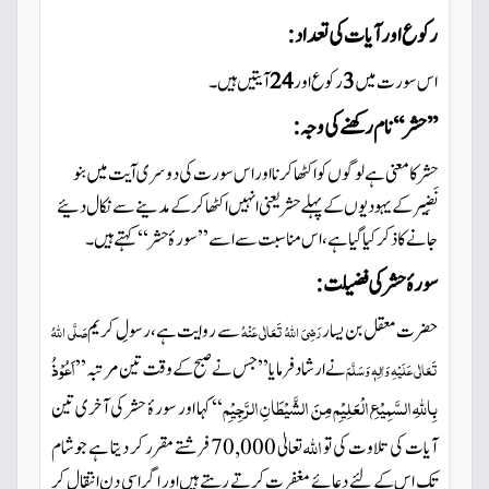
رکوع اور آیات کی تعداد:
اس سورت میں
3
رکوع اور
آیتیں
ہیں ۔
’’حشر
‘‘
نام رکھنے کی وجہ :
حشر کا معنی ہے لوگوں
کو اکٹھا کرنا اور اس سورت کی دوسری آیت میں
بنو
نَضِیر کے یہودیوں
کے پہلے حشر یعنی انہیں
اکٹھا کر کے مدینے سے نکال دئیے
جا نے کا ذکر کیا گیا ہے، اس مناسبت سے اسے
’’
سورۂ حشر
‘‘
کہتے ہیں ۔
سورۂ حشر کی فضیلت:
حضرت معقل بن یسار
سے روایت ہے،رسولِ کریم
رَضِیَ اللّٰہُ تَعَالٰی عَنْہُ
صَلَّی اللّٰہُ
اَعُوْذُ
نے ارشاد فرمایا
’’
جس نے صبح کے وقت تین مرتبہ
’’
تَعَالٰی عَلَیْہِ وَاٰلِہٖ وَسَلَّمَ
بِاللّٰہِ
السَّمِیْعِ
الْعَلِیْمِ
مِنَ
الشَّیْطَانِ
الرَّجِیْمِ
‘‘
کہا اور سورۂ حشر کی آخری تین
اللّٰہ
آیات کی تلاوت کی تو
تعالیٰ 70,000 فرشتے مقرر کر دیتا ہے جوشام
تک اس کے لئے دعائے مغفرت کرتے رہتے ہیں
اور اگر اسی دن انتقال کر