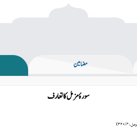
مضامین
سورۂ مزمل کا تعارف
لمزمل
)
۴ / ۳۲۰