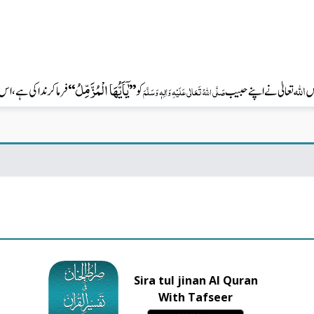
اللّٰہ
یٰۤاَیُّهَا الْمُزَّمِّلُ
فرما کر ندا کی ہے،
‘‘
’’
کو
تعالیٰ نے اپنے حبیب
یں
صَلَّی اللّٰہُ تَعَالٰی عَلَیْہِ
وَاٰلِہٖ وَسَلَّمَ
Sira tul jinan Al Quran
With Tafseer