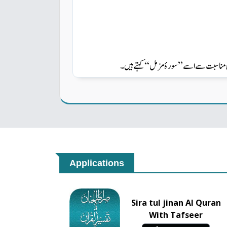
۔
کہتے ہیں
‘‘
سورۂ مزمل
’’
اس مناسبت سے اسے
Applications
Sira tul jinan Al Quran
With Tafseer