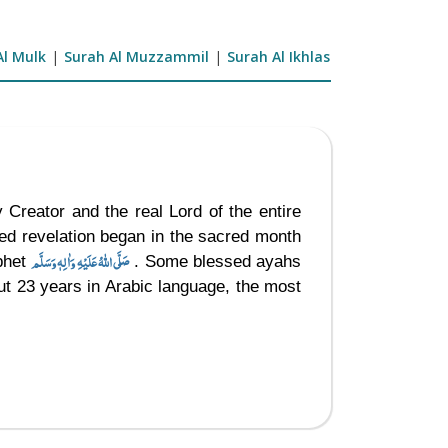
Al Mulk
|
Surah Al Muzzammil
|
Surah Al Ikhlas
 Creator and the real Lord of the entire
ed revelation began in the sacred month
صَلَّى اللهُ عَلَيْهِ وَاٰلِهٖ وَسَلَّم
ophet
. Some blessed ayahs
ut 23 years in Arabic language, the most