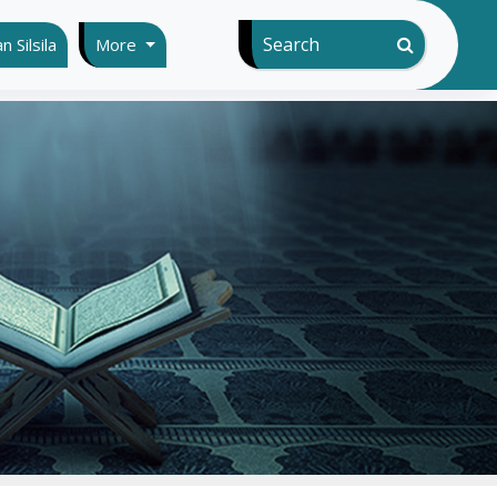
Search
 Silsila
More