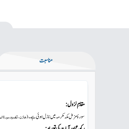
مناسبت
مقامِ نزول:
سورۂ مزمل مکہ مکرمہ میں
نازل ہوئی ہے۔
خازن، تفسیر سورۃ ا،
(
رکوع اور آیات کی تعداد: