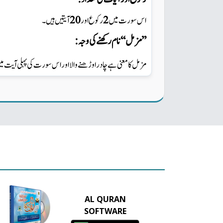
ہیں ۔
آیتیں
20
اور
رکوع
2
اس سورت میں
نام رکھنے کی وجہ :
‘‘
’’مزمل
مزمل کا معنی ہے چادر اوڑھنے والا اور اس سورت کی پہلی آیت م
AL QURAN
SOFTWARE