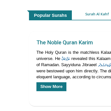
Surah Al Kahf
Popular Surahs
The Noble Quran Karim
The Holy Quran is the matchless Kala
عَزَّوَجَلَّ
universe. He
revealed this Kalaam
of Ramadan. Sayyiduna Jibraeel
were bestowed upon him directly. The di
eloquent language, according to circum
Show More