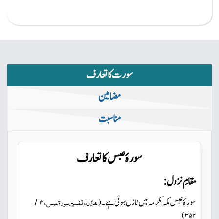
سورت کا تعارف
مضامین
مناسبت
سورۂ عبس کا تعارف
مقامِ نزول:
سورۂ عبس مکہ مکرمہ میں
نازل ہوئی ہے۔
خازن، تفسیر سورۃ عبس،
۴
(
/
)
۳۵۲