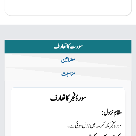
سورت کا تعارف
مضامین
مناسبت
سورۂ فجر کاتعارف
مقامِ نزول:
سورہ ٔفجر مکہ مکرمہ میں
نازل ہوئی ہے ۔