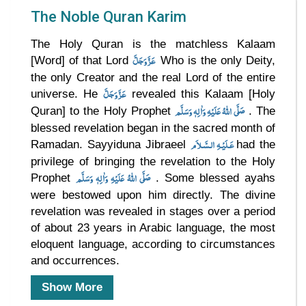
The Noble Quran Karim
The Holy Quran is the matchless Kalaam
عَزَّوَجَلَّ
[Word] of that Lord
Who is the only Deity,
the only Creator and the real Lord of the entire
عَزَّوَجَلَّ
universe. He
revealed this Kalaam [Holy
صَلَّى اللهُ عَلَيْهِ وَاٰلِهٖ وَسَلَّم
Quran] to the Holy Prophet
. The
blessed revelation began in the sacred month of
عَـلَيْـهِ الـسَّـلاَم
Ramadan. Sayyiduna Jibraeel
had the
privilege of bringing the revelation to the Holy
صَلَّى اللهُ عَلَيْهِ وَاٰلِهٖ وَسَلَّم
Prophet
. Some blessed ayahs
were bestowed upon him directly. The divine
revelation was revealed in stages over a period
of about 23 years in Arabic language, the most
eloquent language, according to circumstances
and occurrences.
Show More