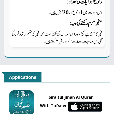
رکوع اور آیات کی تعداد:
ہیں ۔
آیتیں
30
اور
رکوع
1
اس سورت میں
’’فجر ‘‘نام رکھنے کی وجہ :
فجر کا معنی ہے صبح،اور اس سورت کی پہلی آیت میں
فجر کی قسم ارشاد فرمائی
گئی اس مناسبت سے اسے ’’سورۂ فجر‘‘ کہتے ہیں ۔
Applications
Sira tul jinan Al Quran
With Tafseer