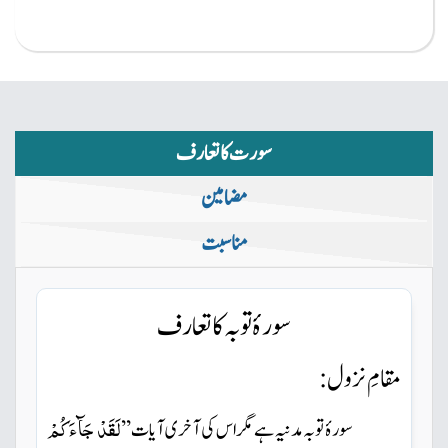
سورت کا تعارف
مضامین
مناسبت
سورۂ توبہ کا تعارف
مقامِ نزول:
لَقَدْ جَآءَكُمْ
سورۂ توبہ مدنیہ ہے مگر اس کی آخری آیات ’’