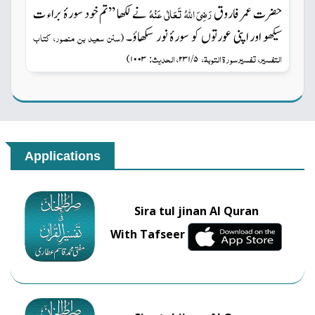
حضرت عمر فاروق
رَضِیَ اللہُ تَعَالٰی عَنْہُ
نے لکھا ’’تم خود سورۂ براء ت
سیکھو اور اپنی عورتوں کو سورۂ نور سکھاؤ۔
سنن سعید بن منصور، کتاب
(
التفسیر، تفسیر سورۃ التوبۃ،
، الحدیث:
)
۱۰۰۳
۵ / ۲۳۱
Applications
Sira tul jinan Al Quran
With Tafseer