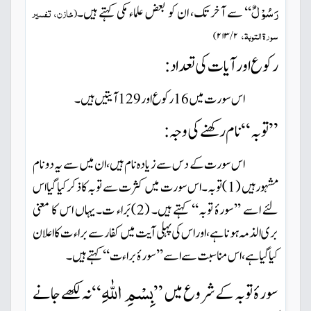
رَسُوْلٌ
‘‘ سے آخر تک، ان کو بعض علماء مکی کہتے ہیں۔
خازن، تفسیر
(
سورۃ التوبۃ،
۲ / ۲۱۳
)
رکوع اورآیات کی تعداد:
اس سورت میں
رکوع اور
آیتیں ہیں۔
129
16
’’توبہ ‘‘نام رکھنے کی وجہ :
اس سورت کے دس سے زیادہ نام ہیں ،ان میں سے یہ دو نام
مشہور ہیں (
) توبہ۔ اس سورت میں کثرت سے توبہ کا ذکر کیا گیا اس
1
لئے اسے ’’سورۂ توبہ‘‘ کہتے ہیں۔ (
)بَراء ت۔یہاں اس کا معنی
2
بری الذمہ ہونا ہے، اور اس کی پہلی آیت میں کفار سے براء ت کا اعلان
کیا گیا ہے ،اس مناسبت سے اسے ’’سورۂ براء ت‘‘ کہتے ہیں۔
بِسْمِ اللّٰهِ
سورۂ توبہ کے شروع میں ’’
‘‘ نہ لکھے جانے