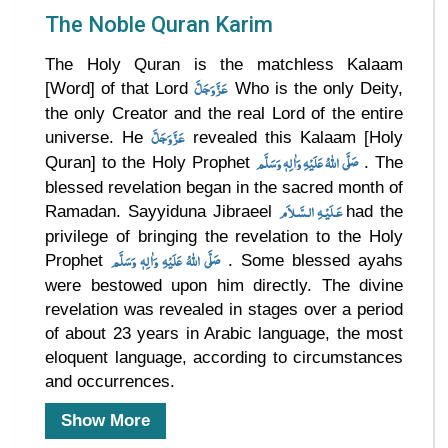
The Noble Quran Karim
The Holy Quran is the matchless Kalaam
عَزَّوَجَلَّ
[Word] of that Lord
Who is the only Deity,
the only Creator and the real Lord of the entire
عَزَّوَجَلَّ
universe. He
revealed this Kalaam [Holy
صَلَّى اللهُ عَلَيْهِ وَاٰلِهٖ وَسَلَّم
Quran] to the Holy Prophet
. The
blessed revelation began in the sacred month of
عَـلَيْـهِ الـسَّـلاَم
Ramadan. Sayyiduna Jibraeel
had the
privilege of bringing the revelation to the Holy
صَلَّى اللهُ عَلَيْهِ وَاٰلِهٖ وَسَلَّم
Prophet
. Some blessed ayahs
were bestowed upon him directly. The divine
revelation was revealed in stages over a period
of about 23 years in Arabic language, the most
eloquent language, according to circumstances
and occurrences.
Show More