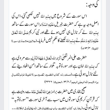
کی وجہ:
اس سورت کے شروع میں
بِسْمِ اللہْ
نہیں لکھی گئی، اس کی
اصل وجہ یہ ہے کہ حضرت جبریل
عَلَیْہِ السَّلَام
اس سورت کے ساتھ
بِسْمِ اللہْ
لے کر نازل ہی نہیں ہوئے تھے اور نبی کریم
صَلَّی اللہُ تَعَالٰی
عَلَیْہِ وَاٰلِہٖ وَسَلَّمَ
نے
بِسْمِ اللہْ
لکھنے کا حکم نہیں فرمایا۔
جلالین مع صاوی، سورۃ
(
التوبۃ،
)
۳ / ۷۸۳
حضرت علی المرتضیٰ
کَرَّمَ اللہ تَعَالٰی وَجْہَہُ الْکَرِیْم
سے مروی ہے
کہ
بِسْمِ اللہْ
امان ہے اور سورۂ توبہ تلوار کے ساتھ امن اٹھادینے کے
لئے نازل ہوئی ہے۔
مستدرک، کتاب التفسیر، تفسیر سورۃ التوبۃ، لمَ لم تکتب فی
(
براء ۃ بسم اللہ الرحمٰن الرحیم
، الحدیث:
؟،۲ / ۶۳
۳۳۲۶
)
صحیح بخاری میں حضرت براء
رَضِیَ اللہُ تَعَالٰی عَنْہُ
سے روایت ہے
کہ قرآنِ کریم کی سورتوں میں سب سے آخری سورت ’’سورۂ توبہ‘‘
نازل ہوئی۔
بخاری، کتاب التفسیر، باب یستفتونک قل اللہ یفتیکم فی الکلالۃ۔۔۔
(