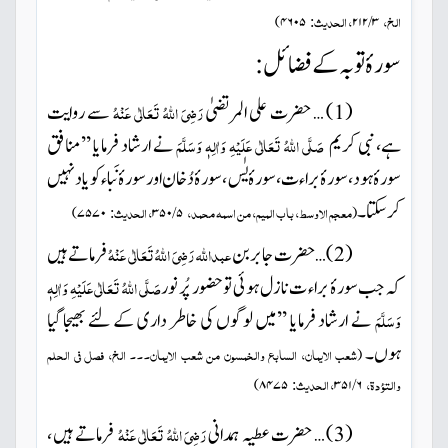
الخ،
، الحدیث:
)
۴۶۰۵
۳ / ۲۱۲
سورۂ توبہ کے فضائل:
(
) … حضرت علی المرتضیٰ
رَضِیَ اللہُ تَعَالٰی عَنْہُ
سے روایت
1
ہے، نبی کریم
صَلَّی اللہُ تَعَالٰی عَلَیْہِ وَاٰلِہٖ وَسَلَّمَ
نے ارشاد فرمایا ’’منافق
سورۂ ہود، سورۂ براء ت، سورۂ یٰس، سورۂ دُخان اور سورۂ نَباء کو یاد نہیں
کر سکتا۔
معجم الاوسط، باب المیم، من اسمہ محمد،
، الحدیث:
)
۷۵۷۰
۵ / ۳۵۰
(
(
) …حضرت جابر بن
عبداللہ رَضِیَ اللہُ تَعَالٰی عَنْہُ
فرماتے ہیں
2
کہ جب سورۂ براء ت نازل ہوئی تو حضور پُر نور
صَلَّی اللہُ تَعَالٰی عَلَیْہِ وَاٰلِہٖ
وَسَلَّمَ
نے ارشاد فرمایا
’’میں لوگوں کی خاطر داری کے لئے بھیجا گیا
ہوں۔
شعب الایمان، السابع والخمسون من شعب الایمان۔۔۔ الخ، فصل فی الحلم
(
والتؤدۃ،
، الحدیث:
)
۸۴۷۵
۶ / ۳۵۱
(
) … حضرت عطیہ ہمدانی
رَضِیَ اللہُ تَعَالٰی عَنْہُ
فرماتے ہیں ،
3